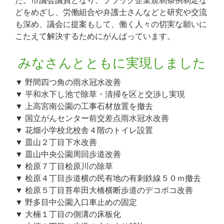
た。市議会議員となり、ブラック企業規制条例制定な
どをめざし、労働組合や弁護士さんなどと研究や交流
も深め、議会に提案もして、働く人々の切実な願いに
こたえて解決するためにがんばっています。
みなさんとともに実現しました
▼ 野間四つ角の雨水冠水改善
▼ 平和水下し池で除草・清掃を区と交渉し実現
▼ 上高宮南公園の工事石材放置を撤去
▼ 国立がんセンター前交差点雨水冠水改善
▼ 花畑小学校北校舎４階のトイレ設置
▼ 皿山２丁目下水改善
▼ 皿山中央公園周回歩道改善
▼ 桧原７丁目桧原川の除草
▼ 桧原４丁目歩道横の民有地の有刺鉄線５０ｍ撤去
▼ 桧原５丁目苔牟田大橋横断歩道のデコボコ改善
▼ 野多目中公園入口車止めの固定
▼ 大楠１丁目の側溝の床板化